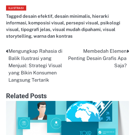
ILUSTRASI
Tagged
desain efektif
,
desain minimalis
,
hierarki
informasi
,
komposisi visual
,
persepsi visual
,
psikologi
visual
,
tipografi jelas
,
visual mudah dipahami
,
visual
storytelling
,
warna dan kontras
Mengungkap Rahasia di
Membedah Elemen
Post
Balik Ilustrasi yang
Penting Desain Grafis Apa
navigation
Menjual: Strategi Visual
Saja?
yang Bikin Konsumen
Langsung Tertarik
Related Posts