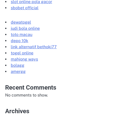
slot online pola gacor
sbobet official
dewatogel
judi bola online
toto macau
depo 10k
link alternatif bethoki77
togel online
mahjong ways
bolagg
amergg
Recent Comments
No comments to show.
Archives