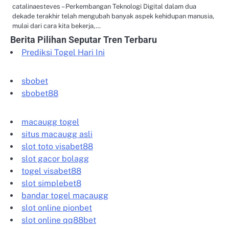
catalinaesteves – Perkembangan Teknologi Digital dalam dua
dekade terakhir telah mengubah banyak aspek kehidupan manusia,
mulai dari cara kita bekerja,…
Berita Pilihan Seputar Tren Terbaru
Prediksi Togel Hari Ini
sbobet
sbobet88
macaugg togel
situs macaugg asli
slot toto visabet88
slot gacor bolagg
togel visabet88
slot simplebet8
bandar togel macaugg
slot online pionbet
slot online qq88bet