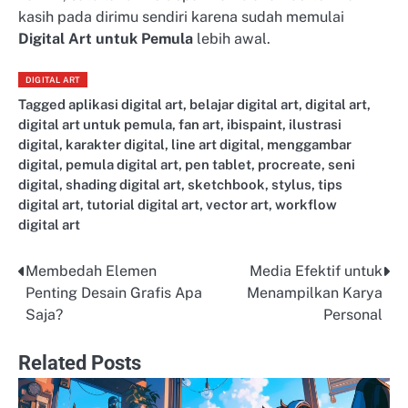
kasih pada dirimu sendiri karena sudah memulai
Digital Art untuk Pemula
lebih awal.
DIGITAL ART
Tagged
aplikasi digital art
,
belajar digital art
,
digital art
,
digital art untuk pemula
,
fan art
,
ibispaint
,
ilustrasi
digital
,
karakter digital
,
line art digital
,
menggambar
digital
,
pemula digital art
,
pen tablet
,
procreate
,
seni
digital
,
shading digital art
,
sketchbook
,
stylus
,
tips
digital art
,
tutorial digital art
,
vector art
,
workflow
digital art
Membedah Elemen
Media Efektif untuk
Post
Penting Desain Grafis Apa
Menampilkan Karya
navigation
Saja?
Personal
Related Posts