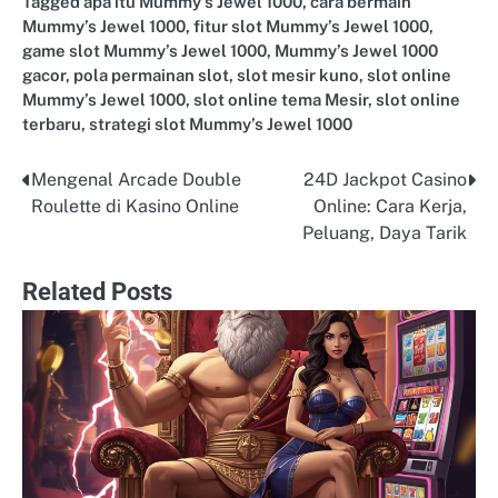
Tagged
apa itu Mummy’s Jewel 1000
,
cara bermain
Mummy’s Jewel 1000
,
fitur slot Mummy’s Jewel 1000
,
game slot Mummy’s Jewel 1000
,
Mummy’s Jewel 1000
gacor
,
pola permainan slot
,
slot mesir kuno
,
slot online
Mummy’s Jewel 1000
,
slot online tema Mesir
,
slot online
terbaru
,
strategi slot Mummy’s Jewel 1000
Mengenal Arcade Double
24D Jackpot Casino
Post
Roulette di Kasino Online
Online: Cara Kerja,
navigation
Peluang, Daya Tarik
Related Posts