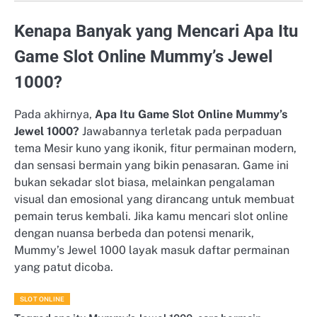
Kenapa Banyak yang Mencari Apa Itu
Game Slot Online Mummy’s Jewel
1000?
Pada akhirnya,
Apa Itu Game Slot Online Mummy’s
Jewel 1000?
Jawabannya terletak pada perpaduan
tema Mesir kuno yang ikonik, fitur permainan modern,
dan sensasi bermain yang bikin penasaran. Game ini
bukan sekadar slot biasa, melainkan pengalaman
visual dan emosional yang dirancang untuk membuat
pemain terus kembali. Jika kamu mencari slot online
dengan nuansa berbeda dan potensi menarik,
Mummy’s Jewel 1000 layak masuk daftar permainan
yang patut dicoba.
SLOT ONLINE