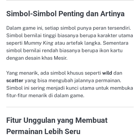
Simbol-Simbol Penting dan Artinya
Dalam game ini, setiap simbol punya peran tersendiri.
Simbol bernilai tinggi biasanya berupa karakter utama
seperti
Mummy King
atau artefak langka. Sementara
simbol bernilai rendah biasanya berupa ikon kartu
dengan desain khas Mesir.
Yang menarik, ada simbol khusus seperti
wild
dan
scatter
yang bisa mengubah jalannya permainan.
Simbol ini sering menjadi kunci utama untuk membuka
fitur-fitur menarik di dalam game.
Fitur Unggulan yang Membuat
Permainan Lebih Seru