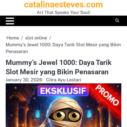
catalinaesteves.com
Skip
to
Art That Speaks Your Soul!
content
Home
slot online
Mummy’s Jewel 1000: Daya Tarik Slot Mesir yang Bikin
Penasaran
Mummy’s Jewel 1000: Daya Tarik
Slot Mesir yang Bikin Penasaran
January 30, 2026
Citra Ayu Lestari