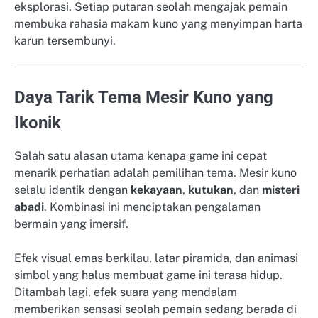
eksplorasi. Setiap putaran seolah mengajak pemain
membuka rahasia makam kuno yang menyimpan harta
karun tersembunyi.
Daya Tarik Tema Mesir Kuno yang
Ikonik
Salah satu alasan utama kenapa game ini cepat
menarik perhatian adalah pemilihan tema. Mesir kuno
selalu identik dengan
kekayaan
,
kutukan
, dan
misteri
abadi
. Kombinasi ini menciptakan pengalaman
bermain yang imersif.
Efek visual emas berkilau, latar piramida, dan animasi
simbol yang halus membuat game ini terasa hidup.
Ditambah lagi, efek suara yang mendalam
memberikan sensasi seolah pemain sedang berada di