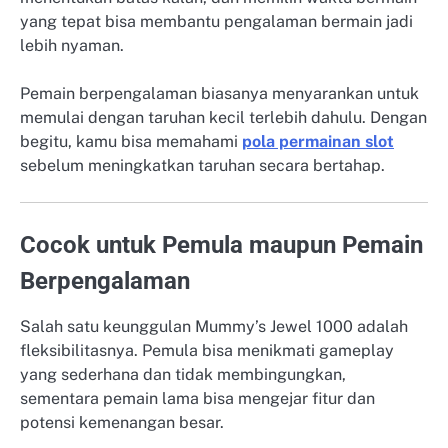
yang tepat bisa membantu pengalaman bermain jadi
lebih nyaman.
Pemain berpengalaman biasanya menyarankan untuk
memulai dengan taruhan kecil terlebih dahulu. Dengan
begitu, kamu bisa memahami
pola permainan slot
sebelum meningkatkan taruhan secara bertahap.
Cocok untuk Pemula maupun Pemain
Berpengalaman
Salah satu keunggulan Mummy’s Jewel 1000 adalah
fleksibilitasnya. Pemula bisa menikmati gameplay
yang sederhana dan tidak membingungkan,
sementara pemain lama bisa mengejar fitur dan
potensi kemenangan besar.